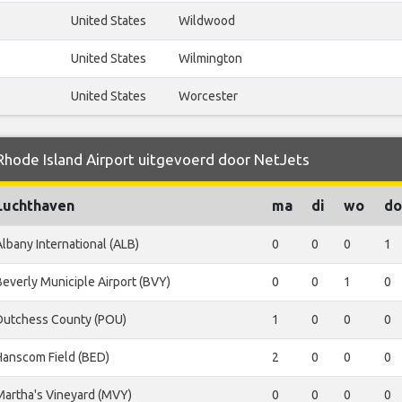
United States
Wildwood
United States
Wilmington
United States
Worcester
 Rhode Island Airport uitgevoerd door NetJets
Luchthaven
ma
di
wo
do
Albany International (ALB)
0
0
0
1
Beverly Municiple Airport (BVY)
0
0
1
0
Dutchess County (POU)
1
0
0
0
Hanscom Field (BED)
2
0
0
0
Martha's Vineyard (MVY)
0
0
0
0