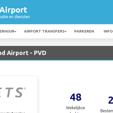
Airport
matie en diensten
ERHUUR
AIRPORT TRANSFERS
PARKEREN
INFO
nd Airport - PVD
48
Wekelijkse
Beste