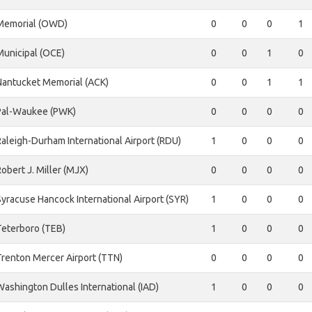
Memorial (OWD)
0
0
0
1
Municipal (OCE)
0
0
1
0
Nantucket Memorial (ACK)
0
0
1
1
Pal-Waukee (PWK)
0
0
0
0
Raleigh-Durham International Airport (RDU)
1
0
0
0
Robert J. Miller (MJX)
0
0
0
0
Syracuse Hancock International Airport (SYR)
1
0
0
0
Teterboro (TEB)
1
0
0
0
Trenton Mercer Airport (TTN)
0
0
0
0
Washington Dulles International (IAD)
1
0
0
0