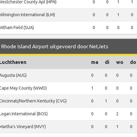
Westchester County Apt (HPN)
0
0
1
1
Wilmington International (ILM)
0
0
1
0
Witham Field (SUA)
0
0
0
0
f Rhode Island Airport uitgevoerd door NetJets
Luchthaven
ma
di
wo
do
Augusta (AUG)
0
0
0
0
Cape May County (WWD)
1
0
0
0
Cincinnati/Northern Kentucky (CVG)
0
1
0
0
Logan International (BOS)
0
0
2
0
Martha's Vineyard (MVY)
0
0
1
0