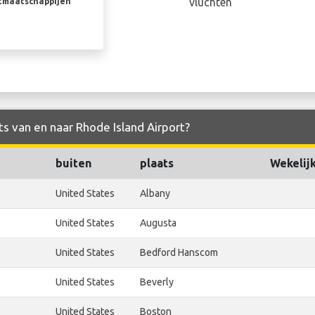
vluchten
rtmaatschappijen
ts van en naar Rhode Island Airport?
buiten
plaats
Wekelij
United States
Albany
United States
Augusta
United States
Bedford Hanscom
United States
Beverly
United States
Boston