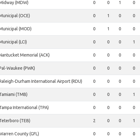
Midway (MDW)
0
0
1
0
Municipal (OCE)
0
1
0
0
Municipal (MOD)
0
1
0
0
Municipal (LCI)
0
0
0
1
Nantucket Memorial (ACK)
0
0
0
0
Pal-Waukee (PWK)
0
0
0
0
Raleigh-Durham International Airport (RDU)
0
0
0
0
Tamiami (TMB)
0
0
0
1
Tampa International (TPA)
0
0
0
0
Teterboro (TEB)
2
0
0
1
Warren County (GFL)
0
0
0
0