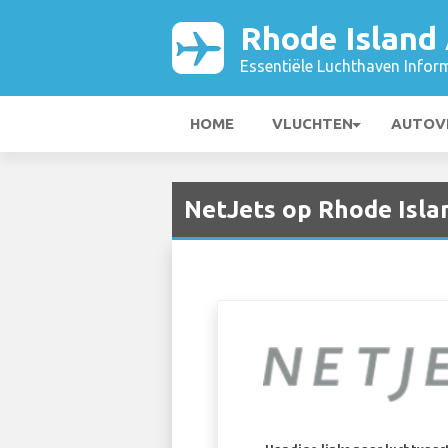
Rhode Island 
Essentiële Luchthaven Infor
HOME
VLUCHTEN
AUTOV
NetJets op Rhode Isla