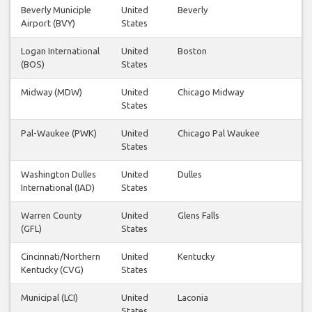
Beverly Municiple
United
Beverly
Airport (BVY)
States
Logan International
United
Boston
(BOS)
States
Midway (MDW)
United
Chicago Midway
States
Pal-Waukee (PWK)
United
Chicago Pal Waukee
States
Washington Dulles
United
Dulles
International (IAD)
States
Warren County
United
Glens Falls
(GFL)
States
Cincinnati/Northern
United
Kentucky
Kentucky (CVG)
States
Municipal (LCI)
United
Laconia
States