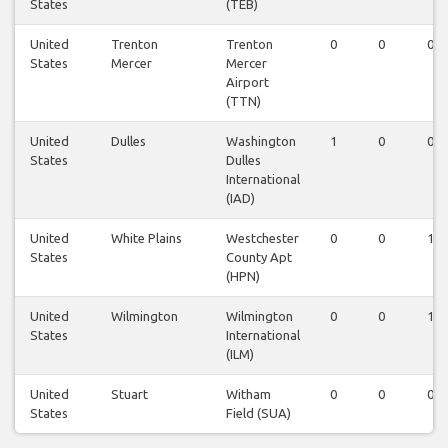
States
(TEB)
United
Trenton
Trenton
0
0
0
States
Mercer
Mercer
Airport
(TTN)
United
Dulles
Washington
1
0
0
States
Dulles
International
(IAD)
United
White Plains
Westchester
0
0
1
States
County Apt
(HPN)
United
Wilmington
Wilmington
0
0
1
States
International
(ILM)
United
Stuart
Witham
0
0
0
States
Field (SUA)