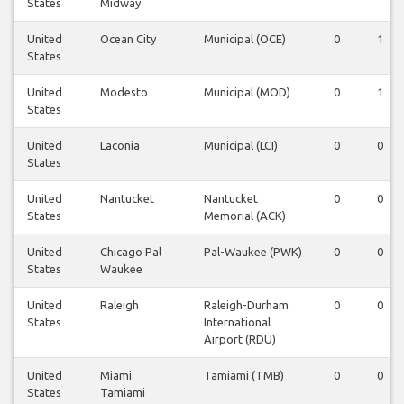
States
Midway
United
Ocean City
Municipal (OCE)
0
1
States
United
Modesto
Municipal (MOD)
0
1
States
United
Laconia
Municipal (LCI)
0
0
States
United
Nantucket
Nantucket
0
0
States
Memorial (ACK)
United
Chicago Pal
Pal-Waukee (PWK)
0
0
States
Waukee
United
Raleigh
Raleigh-Durham
0
0
States
International
Airport (RDU)
United
Miami
Tamiami (TMB)
0
0
States
Tamiami