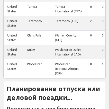
United
Tampa
Tampa
0
0
States
International (TPA)
United
Teterboro
Teterboro (TEB)
2
0
States
United
Glens Falls
Warren County
0
0
States
(GFL)
United
Dulles
Washington Dulles
1
0
States
International (IAD)
United
Worcester
Worcester
0
1
States
Regional Airport
(ORH)
Планирование отпуска или
деловой поездки...
Предварительное бронирование