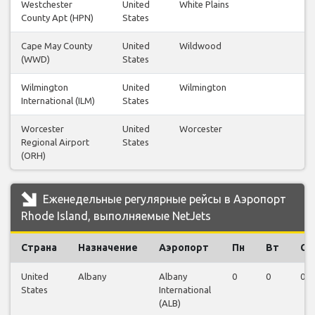
Westchester
United
White Plains
County Apt (HPN)
States
Cape May County
United
Wildwood
(WWD)
States
Wilmington
United
Wilmington
International (ILM)
States
Worcester
United
Worcester
Regional Airport
States
(ORH)
Еженедельные регулярные рейсы в Аэропорт
Rhode Island, выполняемые NetJets
Страна
Назначение
Аэропорт
Пн
Вт
Ср
United
Albany
Albany
0
0
0
States
International
(ALB)