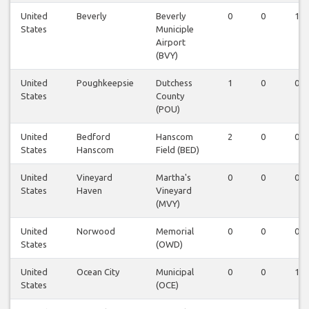
United
Beverly
Beverly
0
0
1
States
Municiple
Airport
(BVY)
United
Poughkeepsie
Dutchess
1
0
0
States
County
(POU)
United
Bedford
Hanscom
2
0
0
States
Hanscom
Field (BED)
United
Vineyard
Martha's
0
0
0
States
Haven
Vineyard
(MVY)
United
Norwood
Memorial
0
0
0
States
(OWD)
United
Ocean City
Municipal
0
0
1
States
(OCE)