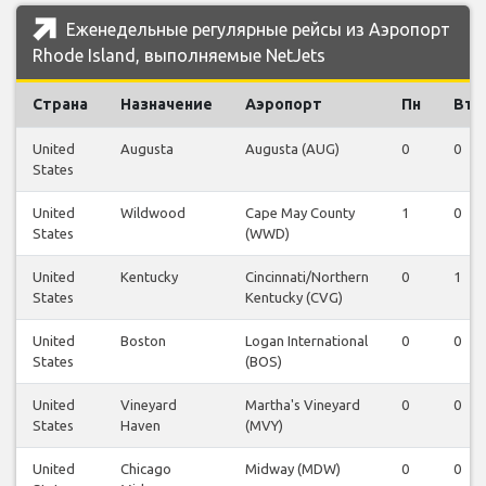
Еженедельные регулярные рейсы из Аэропорт
Rhode Island, выполняемые NetJets
Страна
Назначение
Аэропорт
Пн
Вт
United
Augusta
Augusta (AUG)
0
0
States
United
Wildwood
Cape May County
1
0
States
(WWD)
United
Kentucky
Cincinnati/Northern
0
1
States
Kentucky (CVG)
United
Boston
Logan International
0
0
States
(BOS)
United
Vineyard
Martha's Vineyard
0
0
States
Haven
(MVY)
United
Chicago
Midway (MDW)
0
0