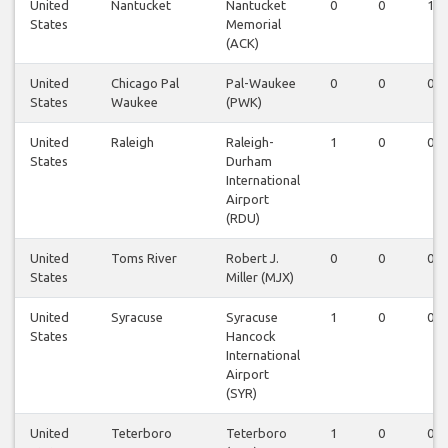
United
Nantucket
Nantucket
0
0
1
States
Memorial
(ACK)
United
Chicago Pal
Pal-Waukee
0
0
0
States
Waukee
(PWK)
United
Raleigh
Raleigh-
1
0
0
States
Durham
International
Airport
(RDU)
United
Toms River
Robert J.
0
0
0
States
Miller (MJX)
United
Syracuse
Syracuse
1
0
0
States
Hancock
International
Airport
(SYR)
United
Teterboro
Teterboro
1
0
0