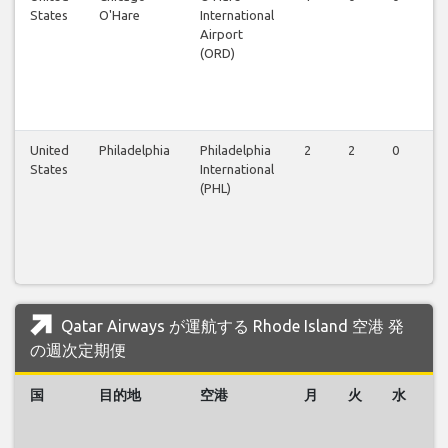
States
O'Hare
International
Airport
(ORD)
United
Philadelphia
Philadelphia
2
2
0
0
States
International
(PHL)
Qatar Airways が運航する Rhode Island 空港 発
の週次定期便
国
目的地
空港
月
火
水