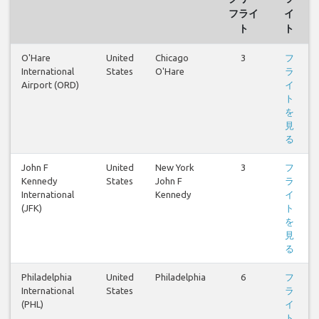
フライ
イ
ト
ト
O'Hare
United
Chicago
3
フ
International
States
O'Hare
ラ
Airport (ORD)
イ
ト
を
見
る
John F
United
New York
3
フ
Kennedy
States
John F
ラ
International
Kennedy
イ
(JFK)
ト
を
見
る
Philadelphia
United
Philadelphia
6
フ
International
States
ラ
(PHL)
イ
ト