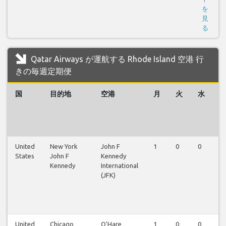
を
見
る
Qatar Airways が運航する Rhode Island 空港 行
きの毎週定期便
国
目的地
空港
月
火
水
United
New York
John F
1
0
0
0
States
John F
Kennedy
Kennedy
International
(JFK)
United
Chicago
O'Hare
1
0
0
0