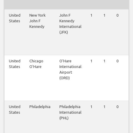
United
New York
John F
1
1
0
0
States
John F
Kennedy
Kennedy
International
(JFK)
United
Chicago
O'Hare
1
1
0
0
States
O'Hare
International
Airport
(ORD)
United
Philadelphia
Philadelphia
1
1
0
0
States
International
(PHL)