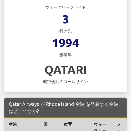
ウィークリーフライト
3
行き先
1994
創業年
QATARI
航空会社のコールサイン
Qatar Airways が Rhode Island 空港 を発着する空港
はどこですか?
空港
国
位置
ウィー
フ
クリー
ラ