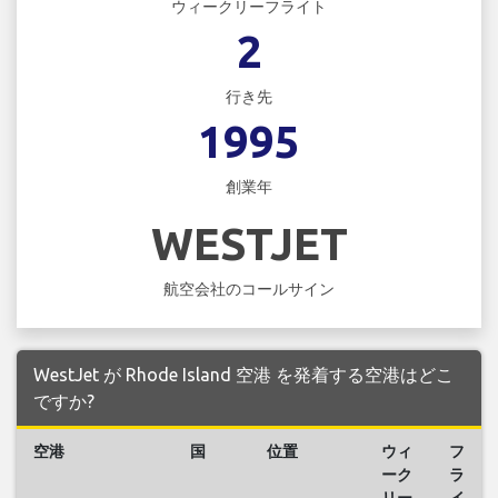
ウィークリーフライト
2
行き先
1995
創業年
WESTJET
航空会社のコールサイン
WestJet が Rhode Island 空港 を発着する空港はどこ
ですか?
空港
国
位置
ウィ
フ
ーク
ラ
リー
イ