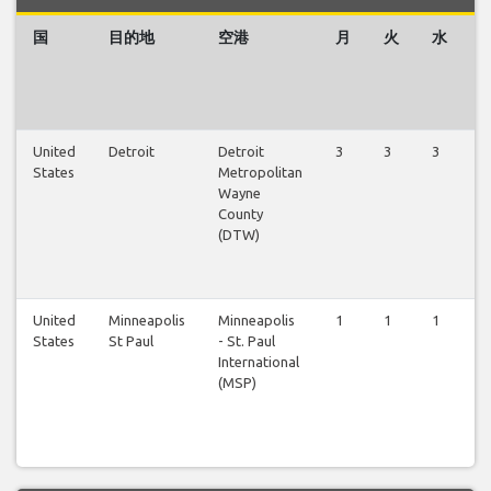
国
目的地
空港
月
火
水
United
Detroit
Detroit
3
3
3
3
States
Metropolitan
Wayne
County
(DTW)
United
Minneapolis
Minneapolis
1
1
1
1
States
St Paul
- St. Paul
International
(MSP)