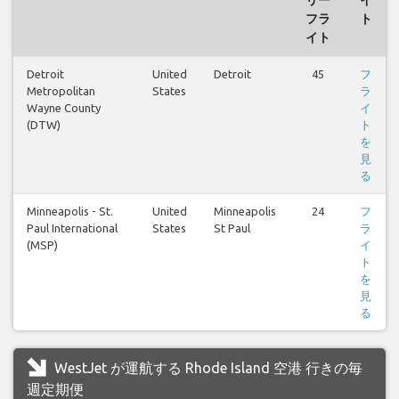
フラ
ト
イト
Detroit
United
Detroit
45
フ
Metropolitan
States
ラ
Wayne County
イ
(DTW)
ト
を
見
る
Minneapolis - St.
United
Minneapolis
24
フ
Paul International
States
St Paul
ラ
(MSP)
イ
ト
を
見
る
WestJet が運航する Rhode Island 空港 行きの毎
週定期便