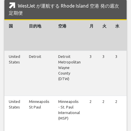
WestJet が運航する Rhode Island 空港 発の週次
定期便
国
目的地
空港
月
火
水
United
Detroit
Detroit
3
3
3
3
States
Metropolitan
Wayne
County
(DTW)
United
Minneapolis
Minneapolis
2
2
2
3
States
St Paul
- St. Paul
International
(MSP)